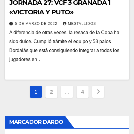
JORNADA 27: VCF 3 GRANADA 1
«VICTORIA Y PUTO»
5 DE MARZO DE 2022
MESTALLIDOS
A diferencia de otras veces, la resaca de la Copa ha
sido dulce. Cumplió trámite el equipo y 58 palos
Bordalás que está consiguiendo integrar a todos los
jugadores en…
Paginación
1
2
…
4
de
entradas
MARCADOR DARDO